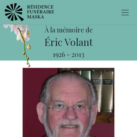
À la mémoire de
Éric Volant
1926
-
2013