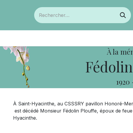
ts
Devenir membre
Votre coopérative
À la mé
Fédolin
1920
À Saint-Hyacinthe, au CSSSRY pavillon Honoré-Merci
est décédé Monsieur Fédolin Plouffe, époux de feue
Hyacinthe.