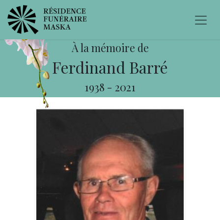
À la mémoire de
Ferdinand Barré
1938
-
2021