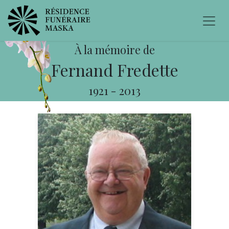
À la mémoire de
Fernand Fredette
1921
-
2013