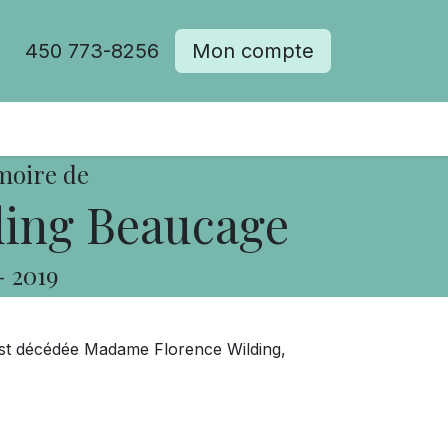
450 773-8256
Mon compte
moire de
ding Beaucage
-
2019
 est décédée Madame Florence Wilding,