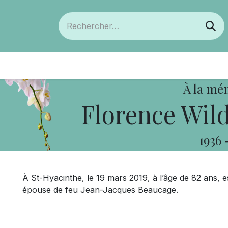
ts
Devenir membre
Votre coopérative
À la mé
Florence Wil
1936
À St-Hyacinthe, le 19 mars 2019, à l’âge de 82 ans,
épouse de feu Jean-Jacques Beaucage.