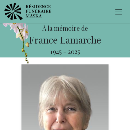
À la mémoire de
France Lamarche
1945
-
2025