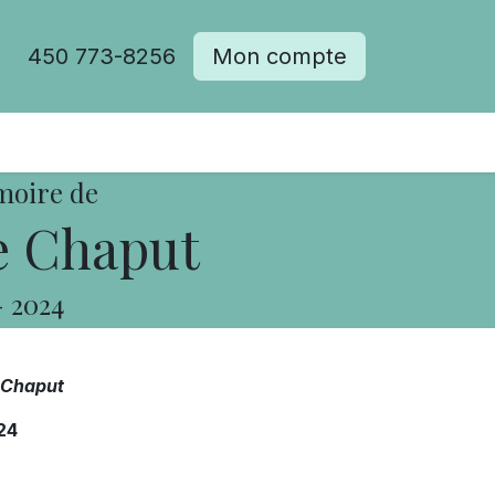
450 773-8256
Mon compte
moire de
e Chaput
-
2024
 Chaput
24