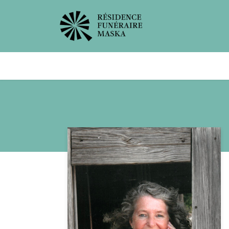
Avis de décès
Services offer