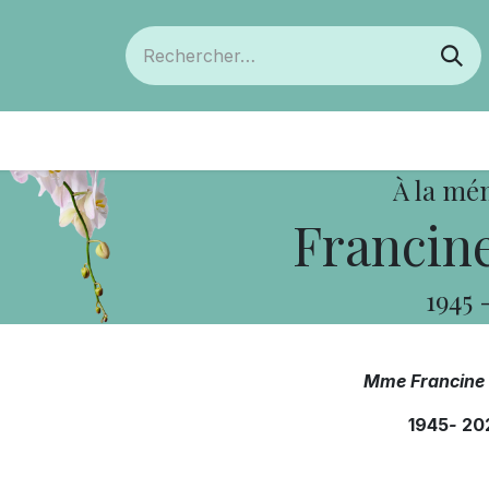
ts
Devenir membre
Votre coopérative
À la mé
Francin
1945
Mme Francine
1945
-
20