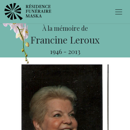
À la mémoire de
Francine Leroux
1946
-
2013