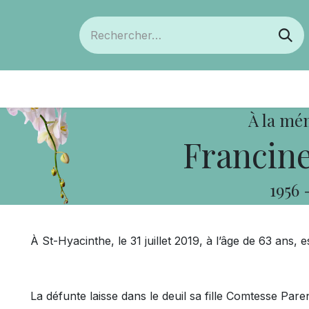
ts
Devenir membre
Votre coopérative
À la mé
Francine
1956
À St-Hyacinthe, le 31 juillet 2019, à l’âge de 63 ans
La défunte laisse dans le deuil sa fille Comtesse Par