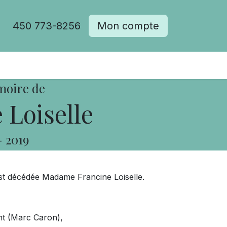
450 773-8256
Mon compte
moire de
 Loiselle
-
2019
, est décédée Madame Francine Loiselle.
ent (Marc Caron),