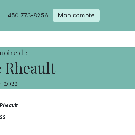
450 773-8256
Mon compte
moire de
 Rheault
-
2022
Rheault
22