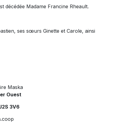
, est décédée Madame Francine Rheault.
bastien, ses sœurs Ginette et Carole, ainsi
ire Maska
ier Ouest
 J2S 3V6
.coop