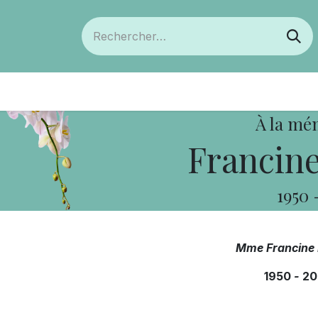
ts
Devenir membre
Votre coopérative
À la mé
Francine
1950
Mme Francine 
1950
-
20