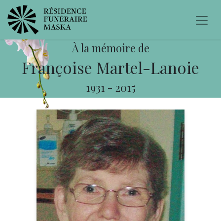
À la mémoire de
Françoise Martel-Lanoie
1931
-
2015