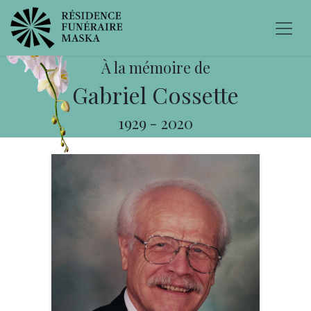
À la mémoire de
Gabriel Cossette
1929
-
2020