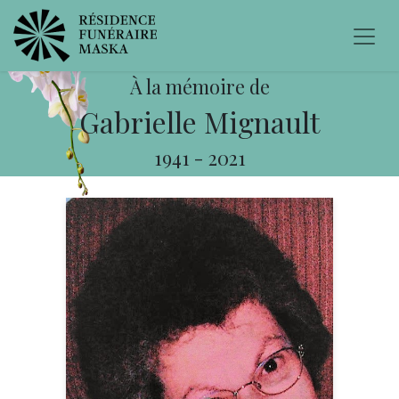
À la mémoire de
Gabrielle Mignault
1941
-
2021