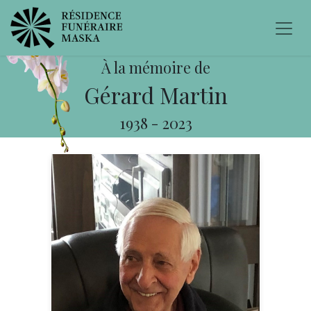
À la mémoire de
Gérard Martin
1938
-
2023