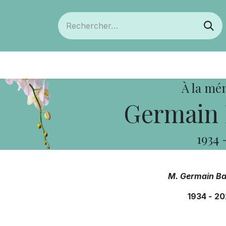
ts
Devenir membre
Votre coopérative
À la mé
Germain 
1934
M. Germain Ba
1934
-
20