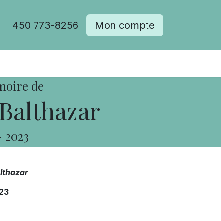
450 773-8256
Mon compte
moire de
Balthazar
-
2023
lthazar
23