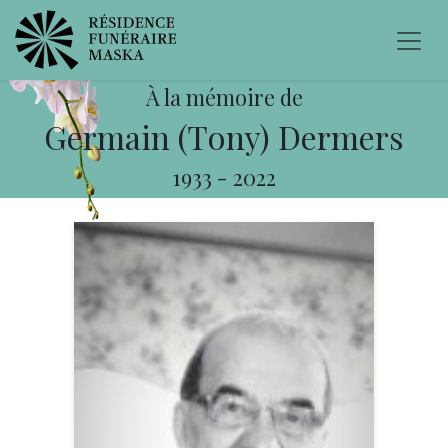
À la mémoire de
Germain (Tony) Dermers
1933
-
2022