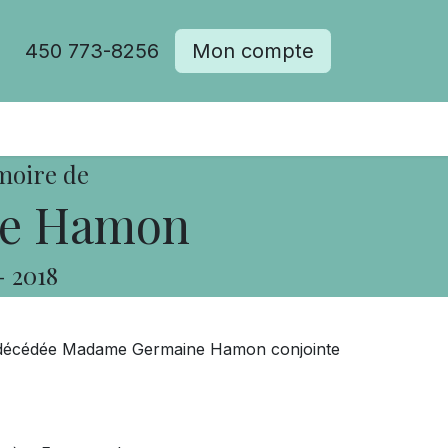
450 773-8256
Mon compte
moire de
e Hamon
-
2018
est décédée Madame Germaine Hamon conjointe