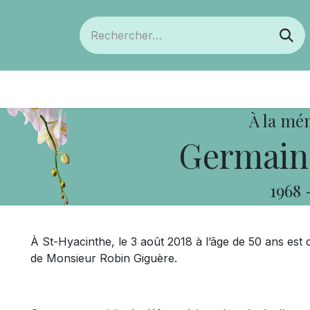
ts
Devenir membre
Votre coopérative
À la mé
Germain
1968
À St-Hyacinthe, le 3 août 2018 à l’âge de 50 ans 
de Monsieur Robin Giguère.