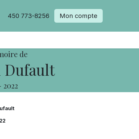
450 773-8256
Mon compte
moire de
 Dufault
-
2022
ufault
22