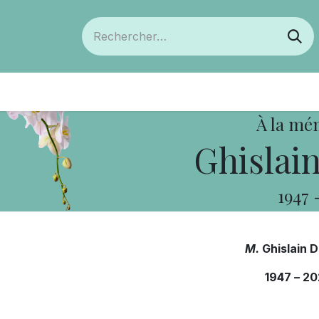
ts
Devenir membre
Votre coopérative
À la mé
Ghislain
1947
M.
Ghislain D
1947
–
20