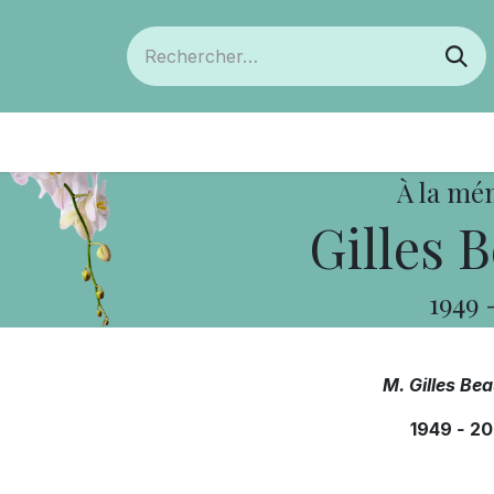
ts
Devenir membre
Votre coopérative
À la mé
Gilles 
1949
M. Gilles Be
1949
-
20