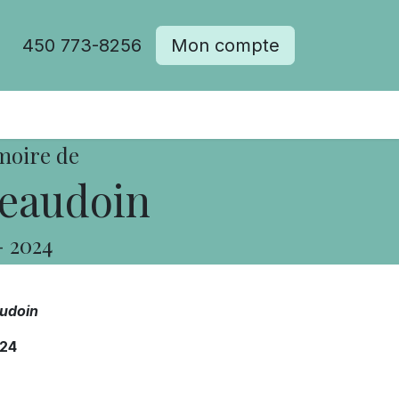
450 773-8256
Mon compte
moire de
Beaudoin
-
2024
audoin
24