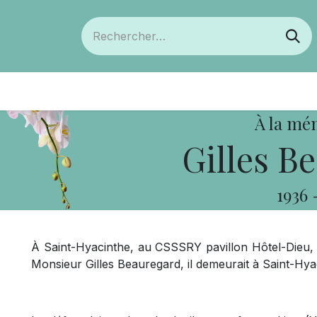
ts
Devenir membre
Votre coopérative
À la mé
Gilles B
1936
À Saint-Hyacinthe, au CSSSRY pavillon Hôtel-Dieu, l
Monsieur Gilles Beauregard, il demeurait à Saint-Hya