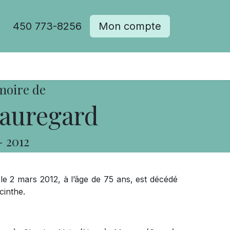
450 773-8256
Mon compte
moire de
eauregard
-
2012
e 2 mars 2012, à l’âge de 75 ans, est décédé
cinthe.