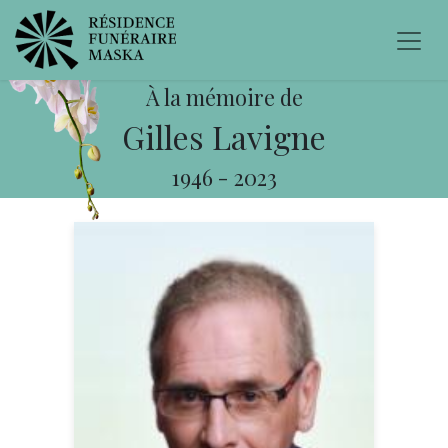
À la mémoire de
Gilles Lavigne
1946
-
2023