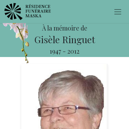
À la mémoire de
Gisèle Ringuet
1947
-
2012