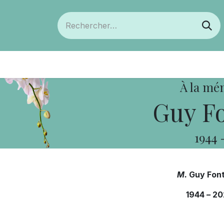
ts
Devenir membre
Votre coopérative
À la mé
Guy Fo
1944
M.
Guy Fon
1944
–
20