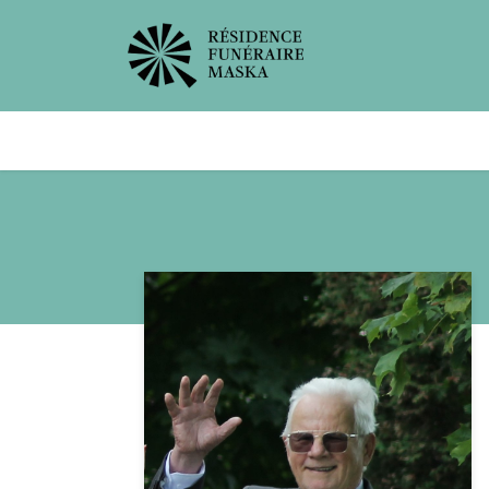
Avis de décès
Services offer