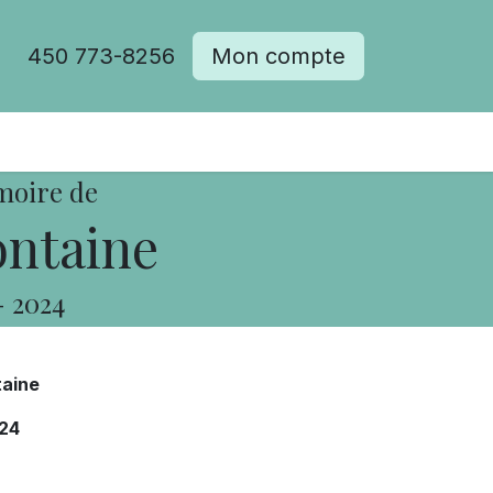
450 773-8256
Mon compte
moire de
ntaine
-
2024
taine
24