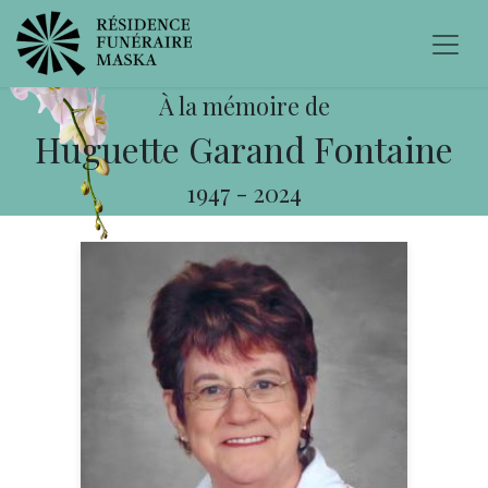
À la mémoire de
Huguette Garand Fontaine
1947
-
2024