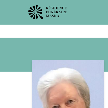
Avis de décès
Services offer