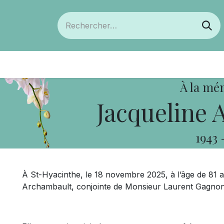
ts
Devenir membre
Votre coopérative
À la mé
Jacqueline 
1943
À St-Hyacinthe, le 18 novembre 2025, à l’âge de 81
Archambault, conjointe de Monsieur Laurent Gagnon