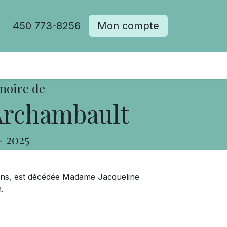
450 773-8256
Mon compte
moire de
Archambault
-
2025
 ans, est décédée Madame Jacqueline
.