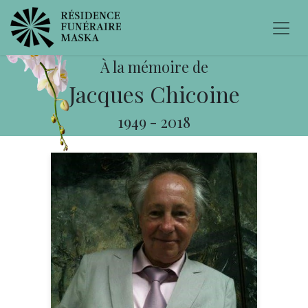
À la mémoire de
Jacques Chicoine
1949
-
2018