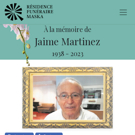
À la mémoire de
Jaime Martinez
1938
-
2023