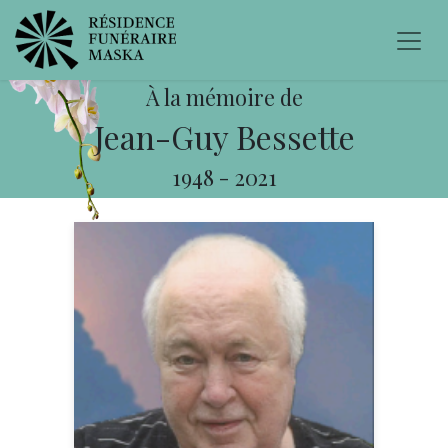
À la mémoire de
Jean-Guy Bessette
1948
-
2021