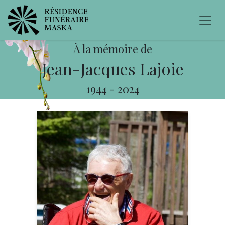
À la mémoire de
Jean-Jacques Lajoie
1944
-
2024