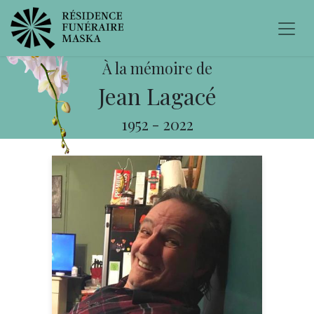
À la mémoire de
Jean Lagacé
1952
-
2022