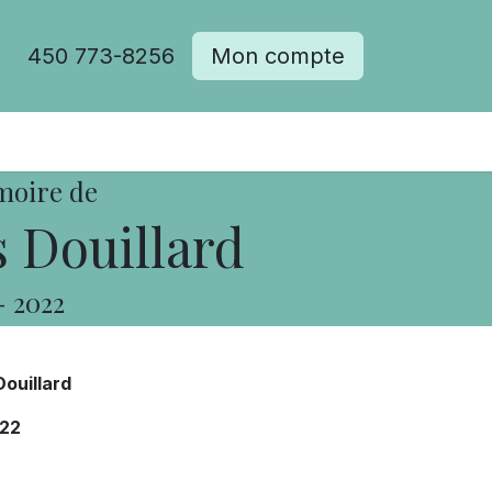
450 773-8256
Mon compte
moire de
 Douillard
-
2022
ouillard
22