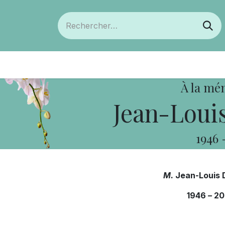
ts
Devenir membre
Votre coopérative
À la mé
Jean-Louis
1946
M.
Jean-Louis D
1946
–
20