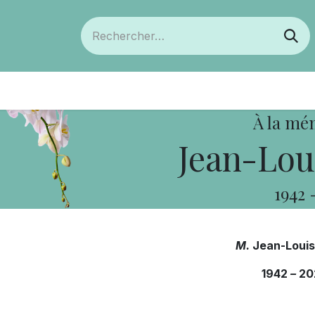
ts
Devenir membre
Votre coopérative
À la mé
Jean-Loui
1942
M.
Jean-Louis 
1942
–
20