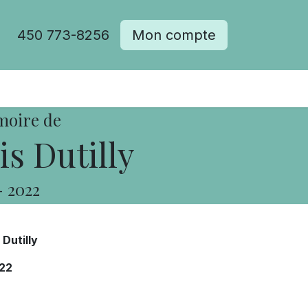
450 773-8256
Mon compte
moire de
s Dutilly
-
2022
Dutilly
22