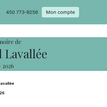
450 773-8256
Mon compte
moire de
 Lavallée
-
2026
avallée
26