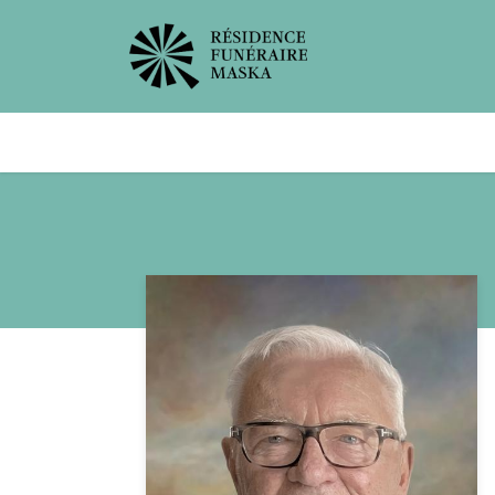
Avis de décès
Services offer