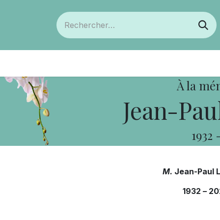
ts
Devenir membre
Votre coopérative
À la mé
Jean-Paul
1932
M.
Jean-Paul L
1932
–
20