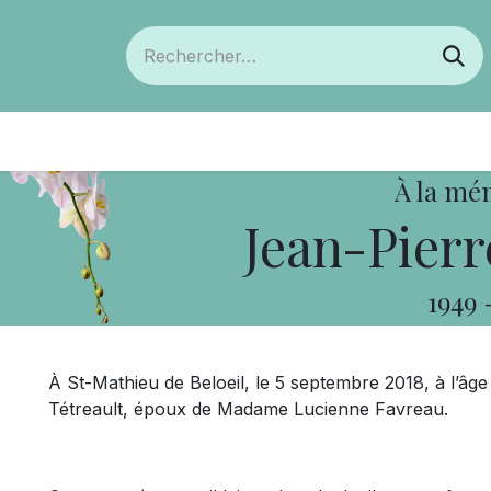
ts
Devenir membre
Votre coopérative
À la mé
Jean-Pierr
1949
À St-Mathieu de Beloeil, le 5 septembre 2018, à l’âg
Tétreault, époux de Madame Lucienne Favreau.