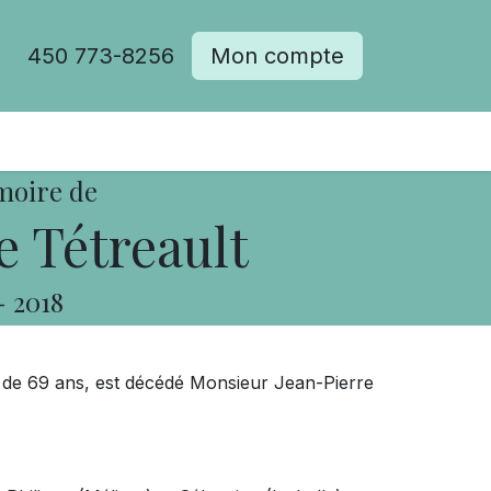
450 773-8256
Mon compte
moire de
e Tétreault
-
2018
e de 69 ans, est décédé Monsieur Jean-Pierre