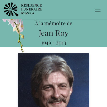
À la mémoire de
Jean Roy
1949
-
2013