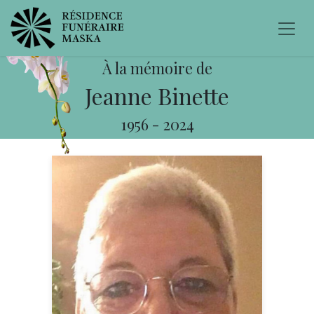
À la mémoire de
Jeanne Binette
1956
-
2024