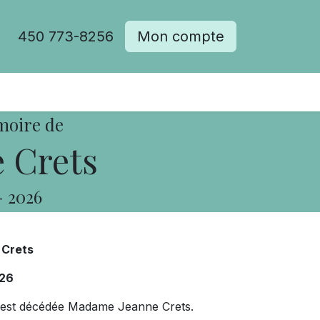
450 773-8256
Mon compte
moire de
 Crets
-
2026
 Crets
26
ns, est décédée Madame Jeanne Crets.