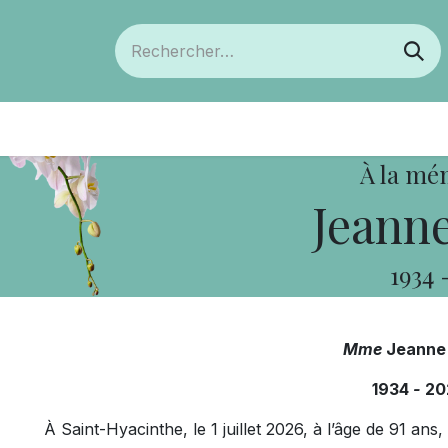
ts
Devenir membre
Votre coopérative
À la mé
Jeanne
1934
Mme
Jeanne
1934
-
20
À Saint-Hyacinthe, le 1 juillet 2026, à l’âge de 91 a