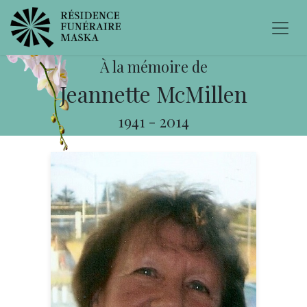
À la mémoire de
Jeannette McMillen
1941
-
2014