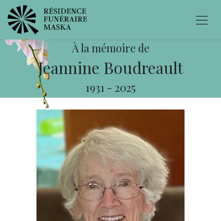
À la mémoire de
Jeannine Boudreault
1931
-
2025