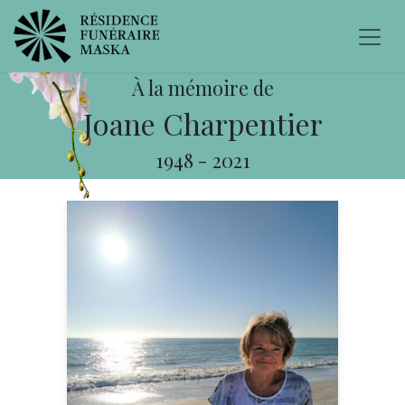
À la mémoire de
Joane Charpentier
1948
-
2021