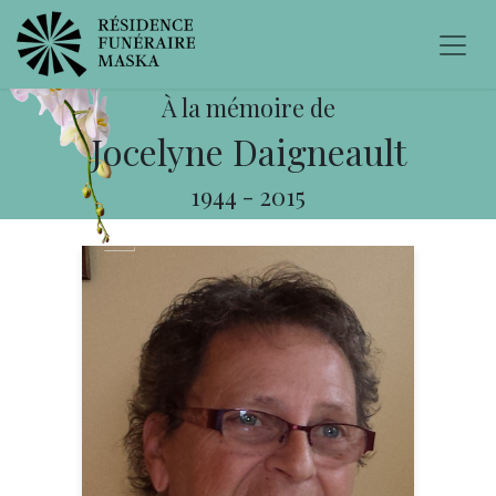
À la mémoire de
Jocelyne Daigneault
1944
-
2015