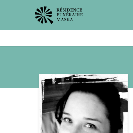
Avis de décès
Services offer