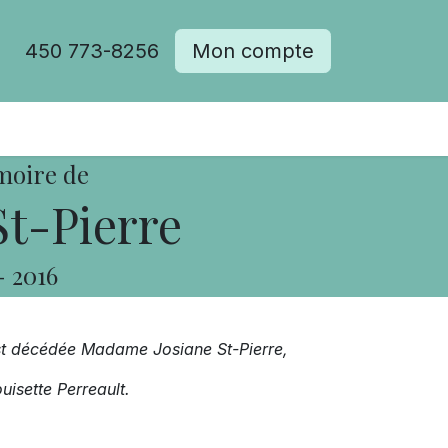
450 773-8256
Mon compte
moire de
St-Pierre
-
2016
est décédée Madame Josiane St-Pierre,
uisette Perreault.