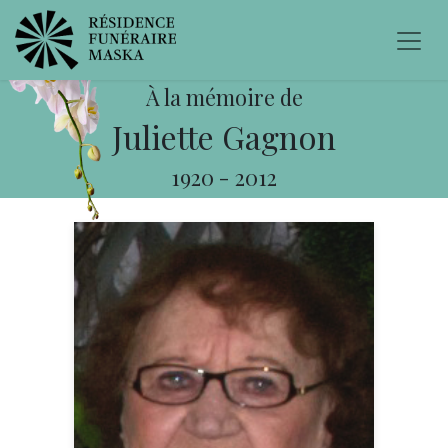
À la mémoire de
Juliette Gagnon
1920
-
2012