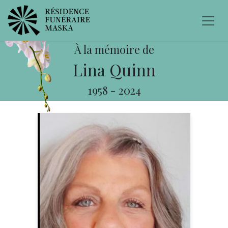
À la mémoire de
Lina Quinn
1958
-
2024