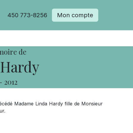
450 773-8256
Mon compte
moire de
 Hardy
-
2012
 décédé Madame Linda Hardy fille de Monsieur
ur.