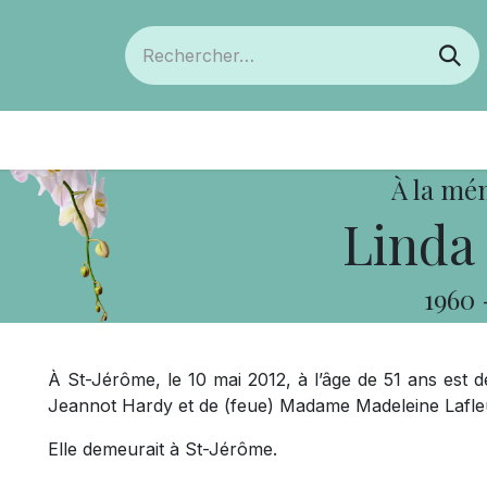
ts
Devenir membre
Votre coopérative
À la mé
Linda
1960
À St-Jérôme, le 10 mai 2012, à l’âge de 51 ans est
Jeannot Hardy et de (feue) Madame Madeleine Lafle
Elle demeurait à St-Jérôme.