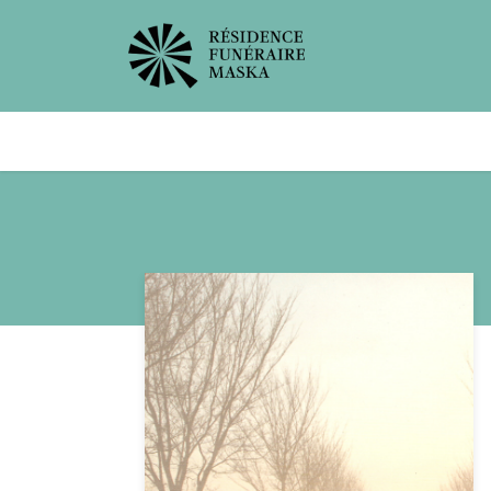
Avis de décès
Services offer