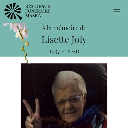
À la mémoire de
Lisette Joly
1937
-
2020