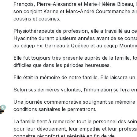
François, Pierre-Alexandre et Marie-Hélène Bibeau, I
son conjoint Karine et Marc-André Courtemanche ain
cousins et cousines.
Physiothérapeute de profession, elle a travaillé au c
Hyacinthe durant plusieurs années avant de se consa
au cégep Fx. Garneau à Québec et au cégep Montmo
Elle fut toujours très présente auprès de la famille, 
difficiles que dans les périodes heureuses.
Elle était la mémoire de notre famille. Elle laissera un
Selon ses dernières volontés, l’inhumation se fera en 
Une journée commémorative soulignant sa mémoire aur
6
conditions sanitaires le permettront.
La famille tient à remercier tout le personnel des soin
pour leur dévouement, leur empathie et leur profess
connaitre réconfort et sérénité en fin de vie.