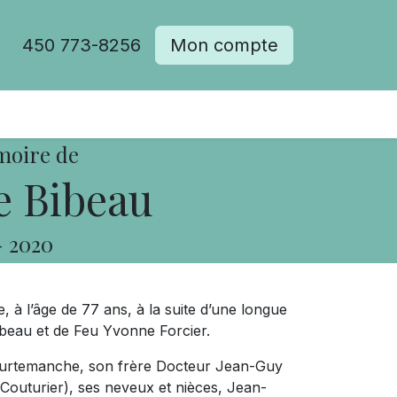
450 773-8256
Mon compte
moire de
e Bibeau
-
2020
 à l’âge de 77 ans, à la suite d’une longue
ibeau et de Feu Yvonne Forcier.
 Courtemanche, son frère Docteur Jean-Guy
outurier), ses neveux et nièces, Jean-