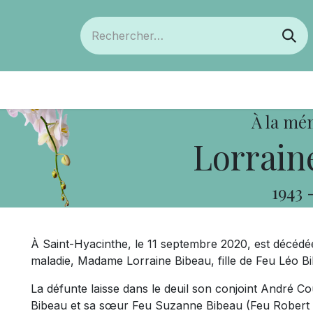
ts
Devenir membre
Votre coopérative
À la mé
Lorrain
1943
À Saint-Hyacinthe, le 11 septembre 2020, est décédée,
maladie, Madame Lorraine Bibeau, fille de Feu Léo B
La défunte laisse dans le deuil son conjoint André
Bibeau et sa sœur Feu Suzanne Bibeau (Feu Robert C