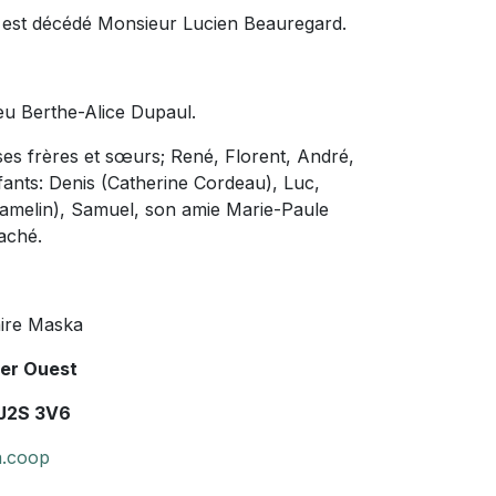
s, est décédé Monsieur Lucien Beauregard.
 feu Berthe-Alice Dupaul.
ses frères et sœurs; René, Florent, André,
nfants: Denis (Catherine Cordeau), Luc,
 Hamelin), Samuel, son amie Marie-Paule
taché.
ire Maska
ier Ouest
 J2S 3V6
.coop