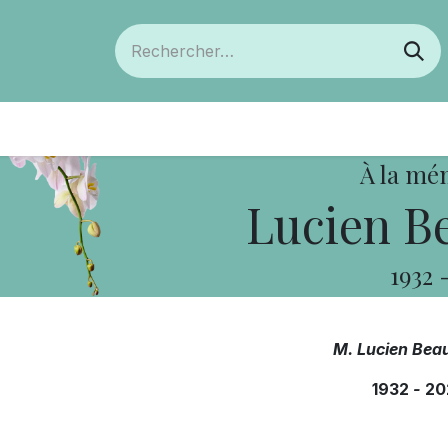
ts
Devenir membre
Votre coopérative
À la mé
Lucien B
1932
M. Lucien Bea
1932
-
20