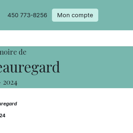
450 773-8256
Mon compte
moire de
eauregard
-
2024
uregard
24