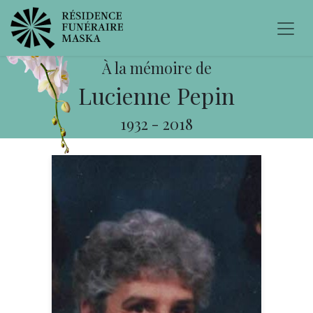
À la mémoire de
Lucienne Pepin
1932
-
2018