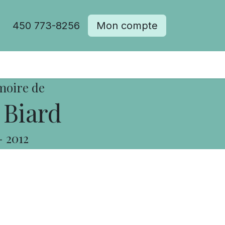
450 773-8256
Mon compte
moire de
 Biard
-
2012