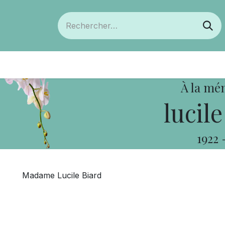
ts
Devenir membre
Votre coopérative
À la mé
lucile
1922
Madame Lucile Biard