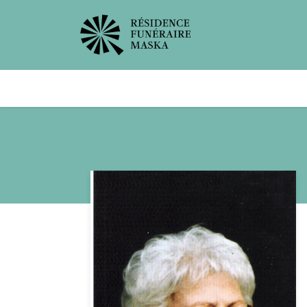
Avis de décès
Services offer